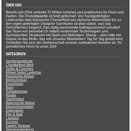
ÜBER UNS
Bereits seit 2004 vertreibt JV Möbel schönes und praktisches für Haus und
Garten. Die Produktpalette ist breit gefächert. Von handgefertigten
Ledersofas über klassische Chesterfield wie stylische Wohnmöbel bis zu
den eigen gefertigten Designer Garnituren ist alles dabei, was das
Einrichterherz begehrt. Das stetig wachsende Auftragsvolumen schultert
das Team von jvmoebel.ch mittels modernster Technologien und
durchdachten Strukturen mit Spaß und Motivation. Masse – aber bitte mit
Klasse ist das Motto, das von unseren Mitarbeitern Tag für Tag gelebt wird.
Schließen Sie sich der Gemeinschaft unserer zufriedenen Kunden an. Ihr
gemütliches Heim ist unser Ziel!
KATEGORIEN
Sonderangebote
Chesterfield-Welt
Sofas & Couches
Möbel Sofort Lieferbar
Klassische Möbel
Wohnzimmer
Esszimmer
Büro
Schlafzimmer
Kinder
Stahlmöbel
Italienische Möbel
Massivholzmöbel
Dekoration
Flur & Bad
Lampen
Küchen
Garten Terasse
Wandverkleidung