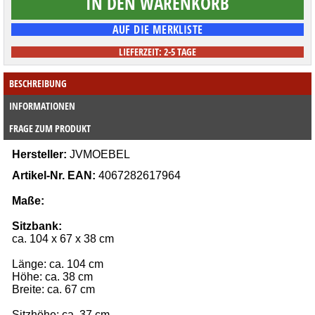
LIEFERZEIT: 2-5 TAGE
BESCHREIBUNG
INFORMATIONEN
FRAGE ZUM PRODUKT
Hersteller:
JVMOEBEL
Artikel-Nr.
EAN:
 4067282617964
Maße:
Sitzbank:
ca. 104 x 67 x 38 cm
Länge: ca. 
104
 cm
Höhe: ca. 38 cm
Breite: ca. 67 cm
Sitzhöhe: ca. 
37
 cm