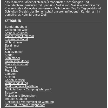
das Team von jvmoebel.ch mittels modernster Technologien und
durchdachten Strukturen mit Spaß und Motivation. Masse – aber bitte mit
Klasse ist das Motto, das von unseren Mitarbeitern Tag für Tag gelebt wird.
Schließen Sie sich der Gemeinschaft unserer zufriedenen Kunden an. Ihr
gemütliches Heim ist unser Ziel!
KATEGORIEN
Sonderangebote
Chesterfield-Welt
Sofas & Couches
Möbel Sofort Lieferbar
Klassische Möbel
Wohnzimmer
Esszimmer
Büro
Schlafzimmer
Kinder
Stahlmöbel
Italienische Möbel
Massivholzmöbel
Dekoration
Flur & Bad
Lampen
Küchen
Garten Terasse
Wandverkleidung
Gastronomie & Hotellerie
Grillkota Sauna Camping Whirlpool
Bestseller
Freizeit und Gesundheit
Teppich & Läufer
Elektronik & Werbemittel für Werbung
Bau- und Renovierungsbedarf