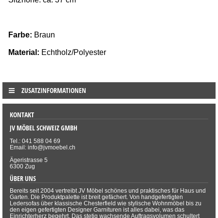
Farbe:
Braun
Material:
 Echtholz/Polyester 
ZUSATZINFORMATIONEN
KONTAKT
JV MÖBEL SCHWEIZ GMBH
Tel.: 041 588 04 69
Email: info@jvmoebel.ch
Ägeristrasse 5
6300 Zug
ÜBER UNS
Bereits seit 2004 vertreibt JV Möbel schönes und praktisches für Haus und
Garten. Die Produktpalette ist breit gefächert. Von handgefertigten
Ledersofas über klassische Chesterfield wie stylische Wohnmöbel bis zu
den eigen gefertigten Designer Garnituren ist alles dabei, was das
Einrichterherz begehrt. Das stetig wachsende Auftragsvolumen schultert