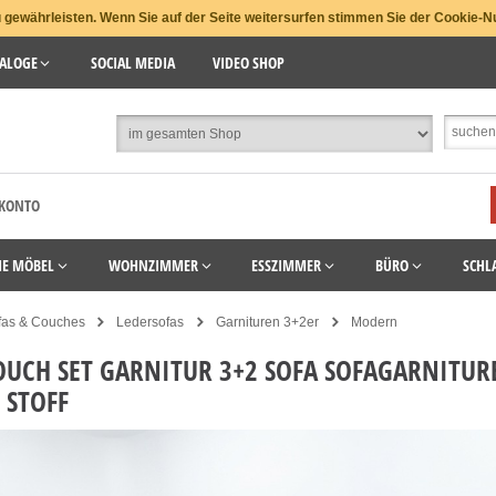
gewährleisten. Wenn Sie auf der Seite weitersurfen stimmen Sie der Cookie-N
ALOGE
SOCIAL MEDIA
VIDEO SHOP
 KONTO
HE MÖBEL
WOHNZIMMER
ESSZIMMER
BÜRO
SCHL
fas & Couches
Ledersofas
Garnituren 3+2er
Modern
UCH SET GARNITUR 3+2 SOFA SOFAGARNITU
 STOFF