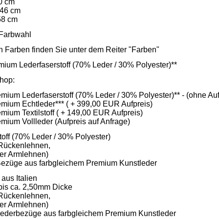
00 cm
 46 cm
 58 cm
 Farbwahl
 Farben finden Sie unter dem Reiter "Farben"
mium Lederfaserstoff (70% Leder / 30% Polyester)**
hop:
mium Lederfaserstoff (70% Leder / 30% Polyester)** - (ohne Auf
mium Echtleder*** ( + 399,00 EUR Aufpreis)
mium Textilstoff ( + 149,00 EUR Aufpreis)
mium Vollleder (Aufpreis auf Anfrage)
toff (70% Leder / 30% Polyester)
 Rückenlehnen,
der Armlehnen)
 Bezüge aus farbgleichem Premium Kunstleder
aus Italien
bis ca. 2,50mm Dicke
 Rückenlehnen,
der Armlehnen)
 Lederbezüge aus farbgleichem Premium Kunstleder