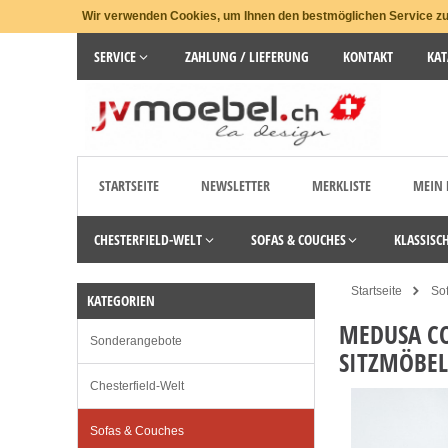
Wir verwenden Cookies, um Ihnen den bestmöglichen Service zu 
SERVICE
ZAHLUNG / LIEFERUNG
KONTAKT
KAT
STARTSEITE
NEWSLETTER
MERKLISTE
MEIN
CHESTERFIELD-WELT
SOFAS & COUCHES
KLASSISC
Startseite
So
KATEGORIEN
MEDUSA CO
Sonderangebote
SITZMÖBEL
Chesterfield-Welt
Sofas & Couches