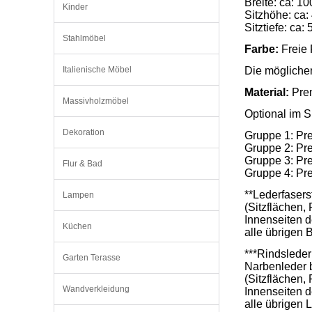
Breite: ca: 1
Kinder
Sitzhöhe: ca:
Sitztiefe: ca:
Stahlmöbel
Farbe:
 Freie
Italienische Möbel
Die möglichen
Material:
 Pre
Massivholzmöbel
Optional im S
Dekoration
Gruppe 1: Pre
Gruppe 2: Pre
Gruppe 3: Pre
Flur & Bad
Gruppe 4: Pre
**Lederfasers
Lampen
(Sitzflächen,
Innenseiten 
Küchen
alle übrigen
***Rindsleder 
Garten Terasse
Narbenleder 
(Sitzflächen,
Wandverkleidung
Innenseiten 
alle übrigen