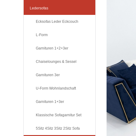
Ledersofas
Ecksofas Leder Eckcouch
L-Form
Garnituren 1+2+3er
Chaiselounges & Sessel
Garnituren 3er
U-Form Wohnlandschaft
Garnituren 1+3er
Klassische Sofagarnitur Set
5Sitz 4Sitz 3Sitz 2Sitz Sofa