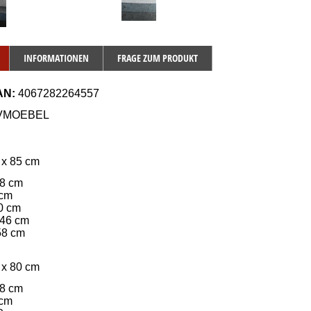
INFORMATIONEN
FRAGE ZUM PRODUKT
AN:
 4067282264557
JVMOEBEL
 x 85 cm
18 cm
 cm
00 cm
 46 cm
 58 cm
 x 80 cm
68 cm
 cm