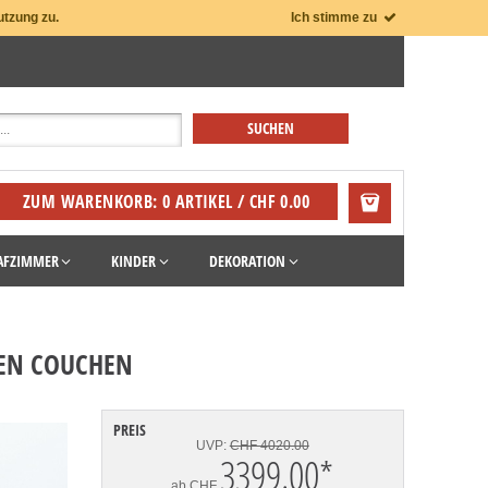
utzung zu.
Ich stimme zu
ZUM WARENKORB: 0 ARTIKEL / CHF 0.00
AFZIMMER
KINDER
DEKORATION
REN COUCHEN
PREIS
UVP:
CHF 4020.00
3399.00
*
ab
CHF