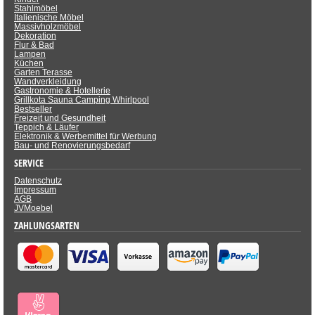
Stahlmöbel
Italienische Möbel
Massivholzmöbel
Dekoration
Flur & Bad
Lampen
Küchen
Garten Terasse
Wandverkleidung
Gastronomie & Hotellerie
Grillkota Sauna Camping Whirlpool
Bestseller
Freizeit und Gesundheit
Teppich & Läufer
Elektronik & Werbemittel für Werbung
Bau- und Renovierungsbedarf
SERVICE
Datenschutz
Impressum
AGB
JVMoebel
ZAHLUNGSARTEN