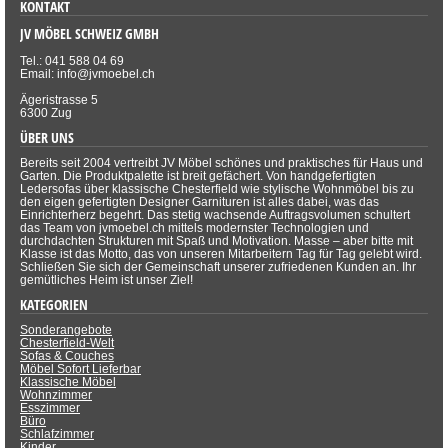
KONTAKT
JV MÖBEL SCHWEIZ GMBH
Tel.: 041 588 04 69
Email: info@jvmoebel.ch
Ägeristrasse 5
6300 Zug
ÜBER UNS
Bereits seit 2004 vertreibt JV Möbel schönes und praktisches für Haus und
Garten. Die Produktpalette ist breit gefächert. Von handgefertigten
Ledersofas über klassische Chesterfield wie stylische Wohnmöbel bis zu
den eigen gefertigten Designer Garnituren ist alles dabei, was das
Einrichterherz begehrt. Das stetig wachsende Auftragsvolumen schultert
das Team von jvmoebel.ch mittels modernster Technologien und
durchdachten Strukturen mit Spaß und Motivation. Masse – aber bitte mit
Klasse ist das Motto, das von unseren Mitarbeitern Tag für Tag gelebt wird.
Schließen Sie sich der Gemeinschaft unserer zufriedenen Kunden an. Ihr
gemütliches Heim ist unser Ziel!
KATEGORIEN
Sonderangebote
Chesterfield-Welt
Sofas & Couches
Möbel Sofort Lieferbar
Klassische Möbel
Wohnzimmer
Esszimmer
Büro
Schlafzimmer
Kinder