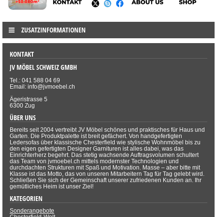
ZUSATZINFORMATIONEN
KONTAKT
JV MÖBEL SCHWEIZ GMBH
Tel.: 041 588 04 69
Email: info@jvmoebel.ch
Ägeristrasse 5
6300 Zug
ÜBER UNS
Bereits seit 2004 vertreibt JV Möbel schönes und praktisches für Haus und
Garten. Die Produktpalette ist breit gefächert. Von handgefertigten
Ledersofas über klassische Chesterfield wie stylische Wohnmöbel bis zu
den eigen gefertigten Designer Garnituren ist alles dabei, was das
Einrichterherz begehrt. Das stetig wachsende Auftragsvolumen schultert
das Team von jvmoebel.ch mittels modernster Technologien und
durchdachten Strukturen mit Spaß und Motivation. Masse – aber bitte mit
Klasse ist das Motto, das von unseren Mitarbeitern Tag für Tag gelebt wird.
Schließen Sie sich der Gemeinschaft unserer zufriedenen Kunden an. Ihr
gemütliches Heim ist unser Ziel!
KATEGORIEN
Sonderangebote
Chesterfield-Welt