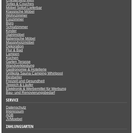
Sofas & Couches
Möbel Sofort Lieferbar
Klassische Möbel
Wohnzimmer
Esszimmer
Büro
Schlafzimmer
Kinder
Stahlmöbel
Italienische Möbel
Massivholzmöbel
Dekoration
Flur & Bad
Lampen
Küchen
Garten Terasse
Wandverkleidung
Gastronomie & Hotellerie
Grillkota Sauna Camping Whirlpool
Bestseller
Freizeit und Gesundheit
Teppich & Läufer
Elektronik & Werbemittel für Werbung
Bau- und Renovierungsbedarf
SERVICE
Datenschutz
Impressum
AGB
JVMoebel
ZAHLUNGSARTEN