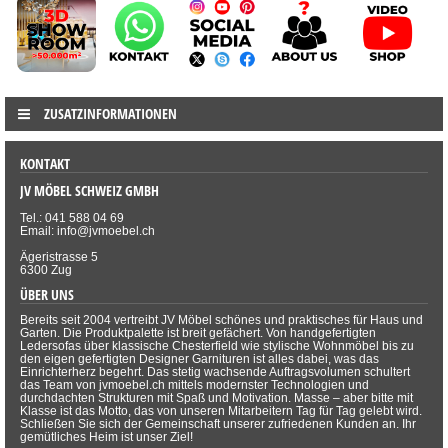
ZUSATZINFORMATIONEN
KONTAKT
JV MÖBEL SCHWEIZ GMBH
Tel.: 041 588 04 69
Email: info@jvmoebel.ch
Ägeristrasse 5
6300 Zug
ÜBER UNS
Bereits seit 2004 vertreibt JV Möbel schönes und praktisches für Haus und
Garten. Die Produktpalette ist breit gefächert. Von handgefertigten
Ledersofas über klassische Chesterfield wie stylische Wohnmöbel bis zu
den eigen gefertigten Designer Garnituren ist alles dabei, was das
Einrichterherz begehrt. Das stetig wachsende Auftragsvolumen schultert
das Team von jvmoebel.ch mittels modernster Technologien und
durchdachten Strukturen mit Spaß und Motivation. Masse – aber bitte mit
Klasse ist das Motto, das von unseren Mitarbeitern Tag für Tag gelebt wird.
Schließen Sie sich der Gemeinschaft unserer zufriedenen Kunden an. Ihr
gemütliches Heim ist unser Ziel!