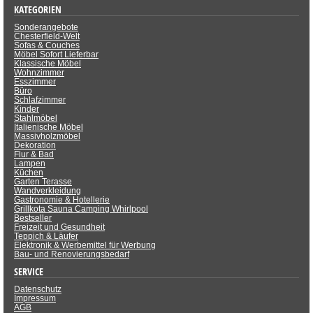
KATEGORIEN
Sonderangebote
Chesterfield-Welt
Sofas & Couches
Möbel Sofort Lieferbar
Klassische Möbel
Wohnzimmer
Esszimmer
Büro
Schlafzimmer
Kinder
Stahlmöbel
Italienische Möbel
Massivholzmöbel
Dekoration
Flur & Bad
Lampen
Küchen
Garten Terasse
Wandverkleidung
Gastronomie & Hotellerie
Grillkota Sauna Camping Whirlpool
Bestseller
Freizeit und Gesundheit
Teppich & Läufer
Elektronik & Werbemittel für Werbung
Bau- und Renovierungsbedarf
SERVICE
Datenschutz
Impressum
AGB