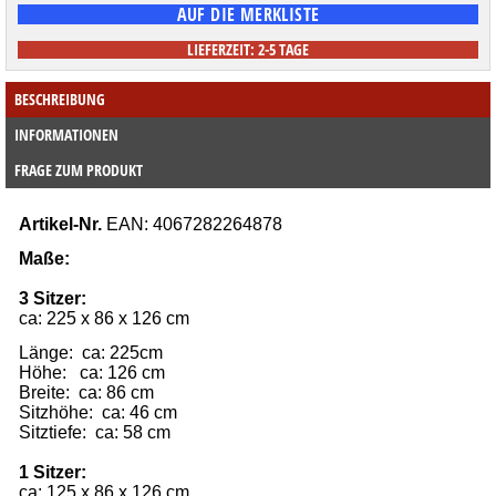
LIEFERZEIT: 2-5 TAGE
BESCHREIBUNG
INFORMATIONEN
FRAGE ZUM PRODUKT
Artikel-Nr.
 EAN: 4067282264878
Maße:
3 Sitzer:
ca: 225 x 86 x 126 cm
Länge:  ca: 225cm
Höhe:   ca: 126 cm
Breite:  ca: 86 cm
Sitzhöhe:  ca: 46 cm
Sitztiefe:  ca: 58 cm
1 Sitzer:
ca: 125 x 86 x 126 cm