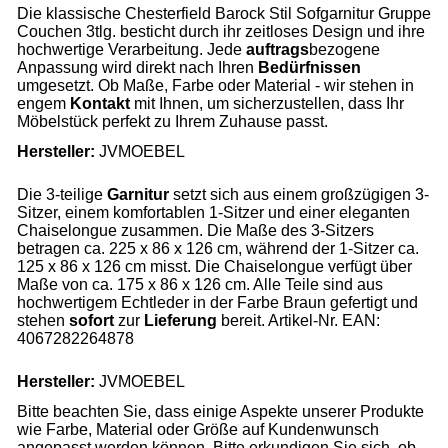
Die klassische Chesterfield Barock Stil Sofgarnitur Gruppe
Couchen 3tlg. besticht durch ihr zeitloses Design und ihre
hochwertige Verarbeitung. Jede
auftrags
bezogene
Anpassung wird direkt nach Ihren
Bedürfnissen
umgesetzt. Ob Maße, Farbe oder Material - wir stehen in
engem
Kontakt
mit Ihnen, um sicherzustellen, dass Ihr
Möbelstück perfekt zu Ihrem Zuhause passt.
Hersteller:
JVMOEBEL
Die 3-teilige
Garnitur
setzt sich aus einem großzügigen 3-
Sitzer, einem komfortablen 1-Sitzer und einer eleganten
Chaiselongue zusammen. Die Maße des 3-Sitzers
betragen ca. 225 x 86 x 126 cm, während der 1-Sitzer ca.
125 x 86 x 126 cm misst. Die Chaiselongue verfügt über
Maße von ca. 175 x 86 x 126 cm. Alle Teile sind aus
hochwertigem Echtleder in der Farbe Braun gefertigt und
stehen
sofort
zur
Lieferung
bereit. Artikel-Nr. EAN:
4067282264878
Hersteller:
JVMOEBEL
Bitte beachten Sie, dass einige Aspekte unserer Produkte
wie Farbe, Material oder Größe auf Kundenwunsch
angepasst werden können. Bitte erkundigen Sie sich, ob