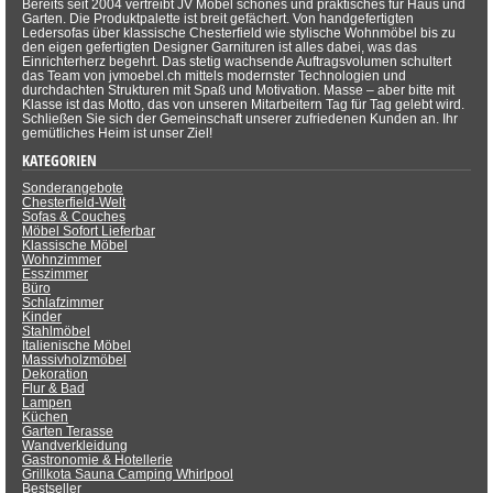
Bereits seit 2004 vertreibt JV Möbel schönes und praktisches für Haus und
Garten. Die Produktpalette ist breit gefächert. Von handgefertigten
Ledersofas über klassische Chesterfield wie stylische Wohnmöbel bis zu
den eigen gefertigten Designer Garnituren ist alles dabei, was das
Einrichterherz begehrt. Das stetig wachsende Auftragsvolumen schultert
das Team von jvmoebel.ch mittels modernster Technologien und
durchdachten Strukturen mit Spaß und Motivation. Masse – aber bitte mit
Klasse ist das Motto, das von unseren Mitarbeitern Tag für Tag gelebt wird.
Schließen Sie sich der Gemeinschaft unserer zufriedenen Kunden an. Ihr
gemütliches Heim ist unser Ziel!
KATEGORIEN
Sonderangebote
Chesterfield-Welt
Sofas & Couches
Möbel Sofort Lieferbar
Klassische Möbel
Wohnzimmer
Esszimmer
Büro
Schlafzimmer
Kinder
Stahlmöbel
Italienische Möbel
Massivholzmöbel
Dekoration
Flur & Bad
Lampen
Küchen
Garten Terasse
Wandverkleidung
Gastronomie & Hotellerie
Grillkota Sauna Camping Whirlpool
Bestseller