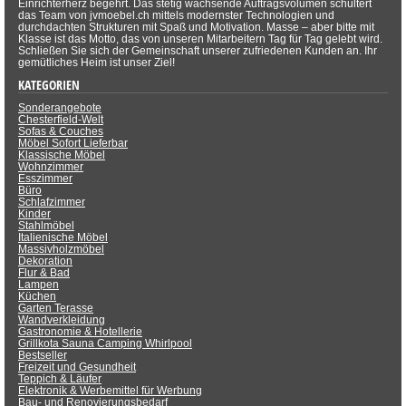
Einrichterherz begehrt. Das stetig wachsende Auftragsvolumen schultert
das Team von jvmoebel.ch mittels modernster Technologien und
durchdachten Strukturen mit Spaß und Motivation. Masse – aber bitte mit
Klasse ist das Motto, das von unseren Mitarbeitern Tag für Tag gelebt wird.
Schließen Sie sich der Gemeinschaft unserer zufriedenen Kunden an. Ihr
gemütliches Heim ist unser Ziel!
KATEGORIEN
Sonderangebote
Chesterfield-Welt
Sofas & Couches
Möbel Sofort Lieferbar
Klassische Möbel
Wohnzimmer
Esszimmer
Büro
Schlafzimmer
Kinder
Stahlmöbel
Italienische Möbel
Massivholzmöbel
Dekoration
Flur & Bad
Lampen
Küchen
Garten Terasse
Wandverkleidung
Gastronomie & Hotellerie
Grillkota Sauna Camping Whirlpool
Bestseller
Freizeit und Gesundheit
Teppich & Läufer
Elektronik & Werbemittel für Werbung
Bau- und Renovierungsbedarf