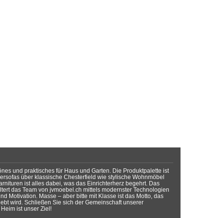
önes und praktisches für Haus und Garten. Die Produktpalette ist
dersofas über klassische Chesterfield wie stylische Wohnmöbel
rnituren ist alles dabei, was das Einrichterherz begehrt. Das
tert das Team von jvmoebel.ch mittels modernster Technologien
d Motivation. Masse – aber bitte mit Klasse ist das Motto, das
lebt wird. Schließen Sie sich der Gemeinschaft unserer
Heim ist unser Ziel!