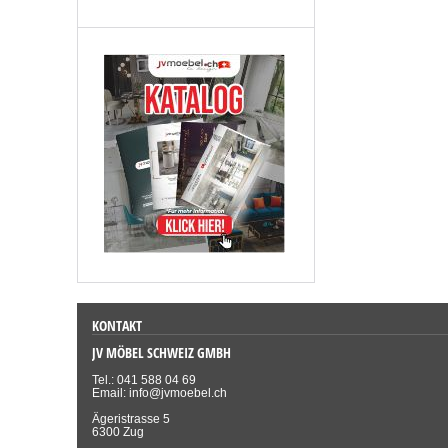
KONTAKT
JV MÖBEL SCHWEIZ GMBH
Tel.: 041 588 04 69
Email: info@jvmoebel.ch
Ägeristrasse 5
6300 Zug