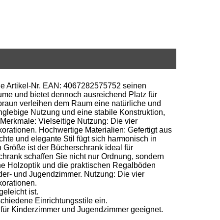
e Artikel-Nr. EAN: 4067282575752 seinen
me und bietet dennoch ausreichend Platz für
braun verleihen dem Raum eine natürliche und
nglebige Nutzung und eine stabile Konstruktion,
Merkmale: Vielseitige Nutzung: Die vier
orationen. Hochwertige Materialien: Gefertigt aus
chte und elegante Stil fügt sich harmonisch in
 Größe ist der Bücherschrank ideal für
hrank schaffen Sie nicht nur Ordnung, sondern
e Holzoptik und die praktischen Regalböden
der- und Jugendzimmer. Nutzung: Die vier
korationen.
eleicht ist.
schiedene Einrichtungsstile ein.
 für Kinderzimmer und Jugendzimmer geeignet.