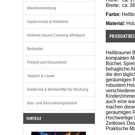
Breite: ca: 3
Wandverkleidung
Farbe:
Hellb
Gastronomie & Hotellerie
Material:
Hol
PRODUKTBES
Grillkota Sauna Camping Whirlpool
Bestseller
Hellbrauner 
kompakten Ma
Freizeit und Gesundheit
Bücher, Spie
behagliche At
die den tägli
Teppich & Läufer
geräumigen Re
robustem Holz
Elektronik & Werbemittel für Werbung
verschiedene 
Kinderzimmer
auch eine wa
Bau- und Renovierungsbedarf
machen dieses
geräumigen Re
Hochwertige M
VORTEILE
Zeitloses Des
Praktische M