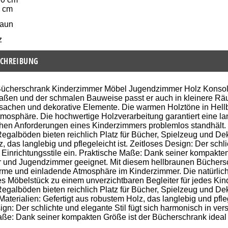
8 cm
raun
z
CHREIBUNG
Bücherschrank Kinderzimmer Möbel Jugendzimmer Holz Konsol
ßen und der schmalen Bauweise passt er auch in kleinere Räu
lsachen und dekorative Elemente. Die warmen Holztöne in Hell
mosphäre. Die hochwertige Holzverarbeitung garantiert eine la
chen Anforderungen eines Kinderzimmers problemlos standhält. 
galböden bieten reichlich Platz für Bücher, Spielzeug und Dek
, das langlebig und pflegeleicht ist. Zeitloses Design: Der schli
Einrichtungsstile ein. Praktische Maße: Dank seiner kompakten
 und Jugendzimmer geeignet. Mit diesem hellbraunen Büchersc
rme und einladende Atmosphäre im Kinderzimmer. Die natürlich
 Möbelstück zu einem unverzichtbaren Begleiter für jedes Kin
galböden bieten reichlich Platz für Bücher, Spielzeug und De
aterialien: Gefertigt aus robustem Holz, das langlebig und pfleg
ign: Der schlichte und elegante Stil fügt sich harmonisch in ver
aße: Dank seiner kompakten Größe ist der Bücherschrank ideal