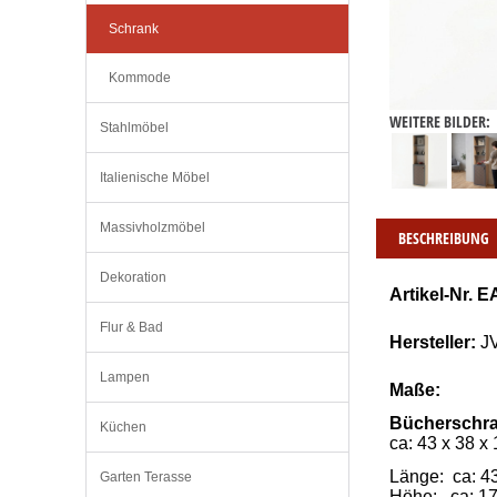
Schrank
Kommode
WEITERE BILDER:
Stahlmöbel
Italienische Möbel
Massivholzmöbel
BESCHREIBUNG
Dekoration
Artikel-Nr. E
Flur & Bad
Hersteller:
J
Lampen
Maße:
Bücherschr
Küchen
ca: 43 x 38 x
Länge: ca: 4
Garten Terasse
Höhe: ca: 1