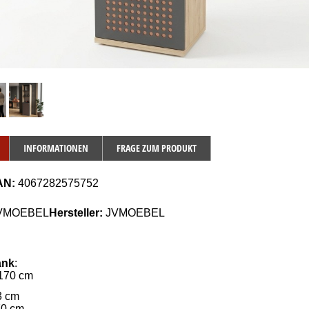
INFORMATIONEN
FRAGE ZUM PRODUKT
AN:
4067282575752
VMOEBEL
Hersteller:
JVMOEBEL
ank
:
 170 cm
3 cm
70 cm