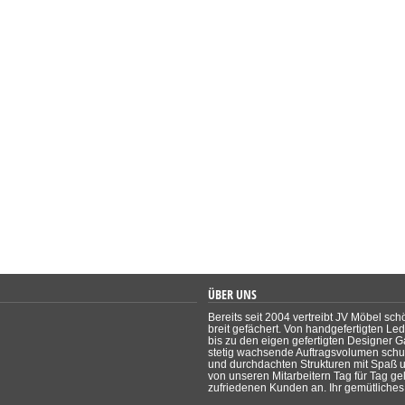
ÜBER UNS
Bereits seit 2004 vertreibt JV Möbel sch
breit gefächert. Von handgefertigten Le
bis zu den eigen gefertigten Designer Ga
stetig wachsende Auftragsvolumen schul
und durchdachten Strukturen mit Spaß un
von unseren Mitarbeitern Tag für Tag ge
zufriedenen Kunden an. Ihr gemütliches 