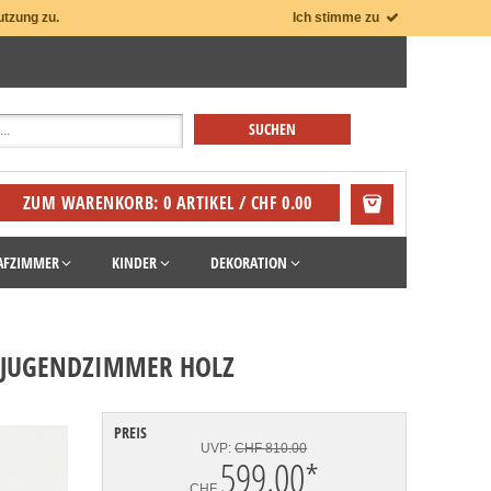
utzung zu.
Ich stimme zu
ZUM WARENKORB: 0 ARTIKEL / CHF 0.00
AFZIMMER
KINDER
DEKORATION
 JUGENDZIMMER HOLZ
PREIS
UVP:
CHF 810.00
599.00
*
CHF