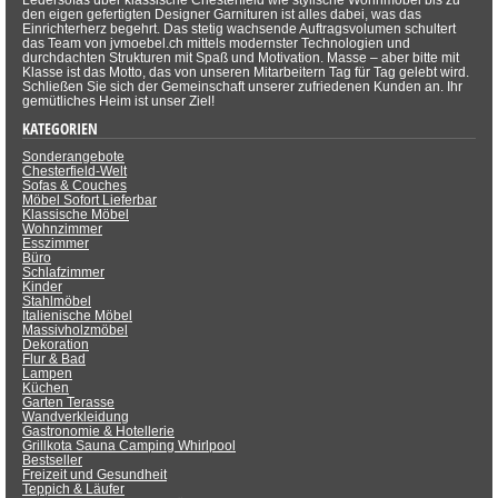
Ledersofas über klassische Chesterfield wie stylische Wohnmöbel bis zu
den eigen gefertigten Designer Garnituren ist alles dabei, was das
Einrichterherz begehrt. Das stetig wachsende Auftragsvolumen schultert
das Team von jvmoebel.ch mittels modernster Technologien und
durchdachten Strukturen mit Spaß und Motivation. Masse – aber bitte mit
Klasse ist das Motto, das von unseren Mitarbeitern Tag für Tag gelebt wird.
Schließen Sie sich der Gemeinschaft unserer zufriedenen Kunden an. Ihr
gemütliches Heim ist unser Ziel!
KATEGORIEN
Sonderangebote
Chesterfield-Welt
Sofas & Couches
Möbel Sofort Lieferbar
Klassische Möbel
Wohnzimmer
Esszimmer
Büro
Schlafzimmer
Kinder
Stahlmöbel
Italienische Möbel
Massivholzmöbel
Dekoration
Flur & Bad
Lampen
Küchen
Garten Terasse
Wandverkleidung
Gastronomie & Hotellerie
Grillkota Sauna Camping Whirlpool
Bestseller
Freizeit und Gesundheit
Teppich & Läufer