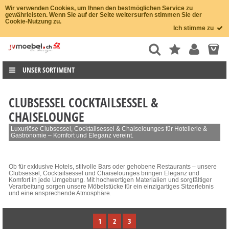
Wir verwenden Cookies, um Ihnen den bestmöglichen Service zu
gewährleisten. Wenn Sie auf der Seite weitersurfen stimmen Sie der
Cookie-Nutzung zu.
Ich stimme zu
UNSER SORTIMENT
CLUBSESSEL COCKTAILSESSEL &
CHAISELOUNGE
Luxuriöse Clubsessel, Cocktailsessel & Chaiselounges für Hotellerie &
Gastronomie – Komfort und Eleganz vereint.
Ob für exklusive Hotels, stilvolle Bars oder gehobene Restaurants – unsere
Clubsessel, Cocktailsessel und Chaiselounges bringen Eleganz und
Komfort in jede Umgebung. Mit hochwertigen Materialien und sorgfältiger
Verarbeitung sorgen unsere Möbelstücke für ein einzigartiges Sitzerlebnis
und eine ansprechende Atmosphäre.
1
2
3