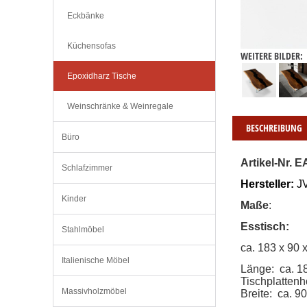
Eckbänke
Küchensofas
WEITERE BILDER:
Epoxidharz Tische
Weinschränke & Weinregale
BESCHREIBUNG
Büro
Artikel-Nr. E
Schlafzimmer
Hersteller:
 
Kinder
Maße
:
Esstisch
:
Stahlmöbel
ca. 183 x 90 
Italienische Möbel
Länge:  ca. 1
Tischplatten
Massivholzmöbel
Breite:  ca. 9