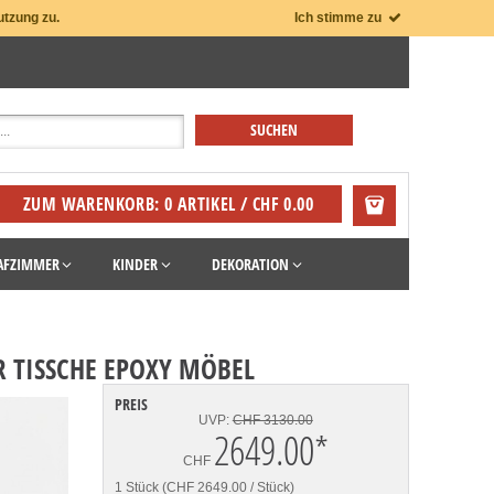
utzung zu.
Ich stimme zu
ZUM WARENKORB: 0 ARTIKEL / CHF 0.00
AFZIMMER
KINDER
DEKORATION
R TISSCHE EPOXY MÖBEL
PREIS
UVP:
CHF 3130.00
2649.00
*
CHF
1 Stück (CHF 2649.00 / Stück)