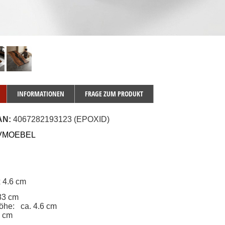
INFORMATIONEN
FRAGE ZUM PRODUKT
AN:
 4067282193123 (EPOXID)
JVMOEBEL
x 4.6 cm
83 cm
höhe
:   ca. 4.6 cm
0 cm