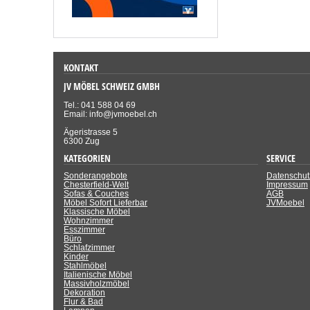
KONTAKT
JV MÖBEL SCHWEIZ GMBH
Tel.: 041 588 04 69
Email: info@jvmoebel.ch
Ägeristrasse 5
6300 Zug
KATEGORIEN
SERVICE
Sonderangebote
Datenschut
Chesterfield-Welt
Impressum
Sofas & Couches
AGB
Möbel Sofort Lieferbar
JVMoebel
Klassische Möbel
Wohnzimmer
Esszimmer
Büro
Schlafzimmer
Kinder
Stahlmöbel
Italienische Möbel
Massivholzmöbel
Dekoration
Flur & Bad