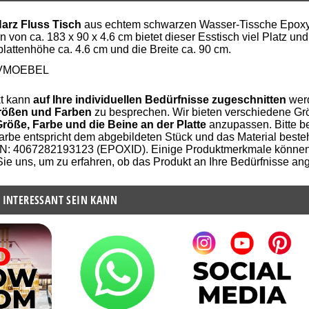
arz Fluss Tisch
aus echtem schwarzen Wasser-Tissche Epoxy Mö
 von ca. 183 x 90 x 4.6 cm bietet dieser Esstisch viel Platz und
plattenhöhe ca. 4.6 cm und die Breite ca. 90 cm.
VMOEBEL
t kann
auf Ihre individuellen Bedürfnisse zugeschnitten
werd
rößen und Farben
zu besprechen. Wir bieten verschiedene Gr
röße, Farbe und die Beine an der Platte
anzupassen. Bitte be
Farbe entspricht dem abgebildeten Stück und das Material beste
EAN: 4067282193123 (EPOXID). Einige Produktmerkmale könne
Sie uns, um zu erfahren, ob das Produkt an Ihre Bedürfnisse a
 INTERESSANT SEIN KANN