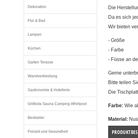
Dekoration
Die Herstellu
Da es sich je
Flur & Bad
Wir bieten v
Lampen
- Größe
Küchen
- Farbe
- Füsse an de
Garten Terasse
Gerne unterbr
Wandverkleidung
Bitte teilen 
Gastronomie & Hotellerie
Die Tischplat
Grillkota Sauna Camping Whirlpool
Farbe: 
Wie a
Bestseller
Material:
 Nus
PRODUKTBES
Freizeit und Gesundheit