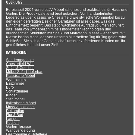
ÜBER UNS
Bereits seit 2004 vertreibt JV Möbel schönes und praktisches für Haus und
Garten. Die Produktpalette ist breit gefächert. Von handgefertigten
Ledersofas über klassische Chesterfield wie stylische Wohnmöbel bis zu
den eigen gefertigten Designer Garnituren ist alles dabei, was das
Einrichterherz begehrt. Das stetig wachsende Auftragsvolumen schultert
das Team von jvmoebel.ch mittels modernster Technologien und
durchdachten Strukturen mit Spaß und Motivation. Masse – aber bitte mit
Klasse ist das Motto, das von unseren Mitarbeitern Tag für Tag gelebt wird.
Schließen Sie sich der Gemeinschaft unserer zufriedenen Kunden an. Ihr
gemütliches Heim ist unser Ziel!
KATEGORIEN
Sonderangebote
Chesterfield-Welt
Sofas & Couches
Möbel Sofort Lieferbar
Klassische Möbel
Wohnzimmer
Esszimmer
Büro
Schlafzimmer
Kinder
Stahlmöbel
Italienische Möbel
Massivholzmöbel
Dekoration
Flur & Bad
Lampen
Küchen
Garten Terasse
Wandverkleidung
Gastronomie & Hotellerie