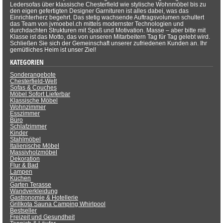
Ledersofas über klassische Chesterfield wie stylische Wohnmöbel bis zu
den eigen gefertigten Designer Garnituren ist alles dabei, was das
Einrichterherz begehrt. Das stetig wachsende Auftragsvolumen schultert
das Team von jvmoebel.ch mittels modernster Technologien und
durchdachten Strukturen mit Spaß und Motivation. Masse – aber bitte mit
Klasse ist das Motto, das von unseren Mitarbeitern Tag für Tag gelebt wird.
Schließen Sie sich der Gemeinschaft unserer zufriedenen Kunden an. Ihr
gemütliches Heim ist unser Ziel!
KATEGORIEN
Sonderangebote
Chesterfield-Welt
Sofas & Couches
Möbel Sofort Lieferbar
Klassische Möbel
Wohnzimmer
Esszimmer
Büro
Schlafzimmer
Kinder
Stahlmöbel
Italienische Möbel
Massivholzmöbel
Dekoration
Flur & Bad
Lampen
Küchen
Garten Terasse
Wandverkleidung
Gastronomie & Hotellerie
Grillkota Sauna Camping Whirlpool
Bestseller
Freizeit und Gesundheit