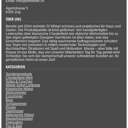
Email: info@jvmoebel.ch
Ägeristrasse 5
6300 Zug
ÜBER UNS
Bereits seit 2004 vertreibt JV Möbel schönes und praktisches für Haus und
Garten. Die Produktpalette ist breit gefächert. Von handgefertigten
Ledersofas über klassische Chesterfield wie stylische Wohnmöbel bis zu
den eigen gefertigten Designer Garnituren ist alles dabei, was das
Einrichterherz begehrt. Das stetig wachsende Auftragsvolumen schultert
das Team von jvmoebel.ch mittels modernster Technologien und
durchdachten Strukturen mit Spaß und Motivation. Masse – aber bitte mit
Klasse ist das Motto, das von unseren Mitarbeitern Tag für Tag gelebt wird.
Schließen Sie sich der Gemeinschaft unserer zufriedenen Kunden an. Ihr
gemütliches Heim ist unser Ziel!
KATEGORIEN
Sonderangebote
Chesterfield-Welt
Sofas & Couches
Möbel Sofort Lieferbar
Klassische Möbel
Wohnzimmer
Esszimmer
Büro
Schlafzimmer
Kinder
Stahlmöbel
Italienische Möbel
Massivholzmöbel
Dekoration
Flur & Bad