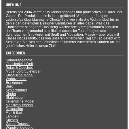
ÜBER UNS
Bereits seit 2004 vertreibt JV Möbel schönes und praktisches für Haus und
Garten. Die Produktpalette ist breit gefächert. Von handgefertigten
Ledersofas über klassische Chesterfield wie stylische Wohnmöbel bis zu
den eigen gefertigten Designer Garnituren ist alles dabei, was das
Einrichterherz begehrt. Das stetig wachsende Auftragsvolumen schultert
das Team von jvmoebel.ch mittels modernster Technologien und
durchdachten Strukturen mit Spaß und Motivation. Masse – aber bitte mit
Klasse ist das Motto, das von unseren Mitarbeitern Tag für Tag gelebt wird.
Schließen Sie sich der Gemeinschaft unserer zufriedenen Kunden an. Ihr
gemütliches Heim ist unser Ziel!
KATEGORIEN
Sonderangebote
Chesterfield-Welt
Sofas & Couches
Möbel Sofort Lieferbar
Klassische Möbel
Wohnzimmer
Esszimmer
Büro
Schlafzimmer
Kinder
Stahlmöbel
Italienische Möbel
Massivholzmöbel
Dekoration
Flur & Bad
Lampen
Küchen
Garten Terasse
Wandverkleidung