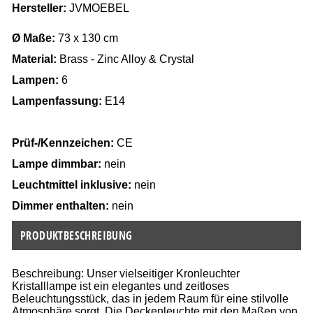
Hersteller:
JVMOEBEL
Ø Maße:
73 x 130 cm
Material:
Brass - Zinc Alloy & Crystal
Lampen:
6
Lampenfassung:
E14
Prüf-/Kennzeichen:
CE
Lampe dimmbar:
nein
Leuchtmittel inklusive:
nein
Dimmer enthalten:
nein
PRODUKTBESCHREIBUNG
Beschreibung: Unser vielseitiger Kronleuchter
Kristalllampe ist ein elegantes und zeitloses
Beleuchtungsstück, das in jedem Raum für eine stilvolle
Atmosphäre sorgt. Die Deckenleuchte mit den Maßen von