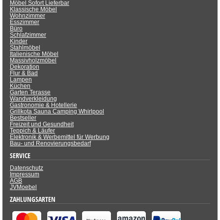
Möbel Sofort Lieferbar
Klassische Möbel
Wohnzimmer
Esszimmer
Büro
Schlafzimmer
Kinder
Stahlmöbel
Italienische Möbel
Massivholzmöbel
Dekoration
Flur & Bad
Lampen
Küchen
Garten Terasse
Wandverkleidung
Gastronomie & Hotellerie
Grillkota Sauna Camping Whirlpool
Bestseller
Freizeit und Gesundheit
Teppich & Läufer
Elektronik & Werbemittel für Werbung
Bau- und Renovierungsbedarf
SERVICE
Datenschutz
Impressum
AGB
JVMoebel
ZAHLUNGSARTEN