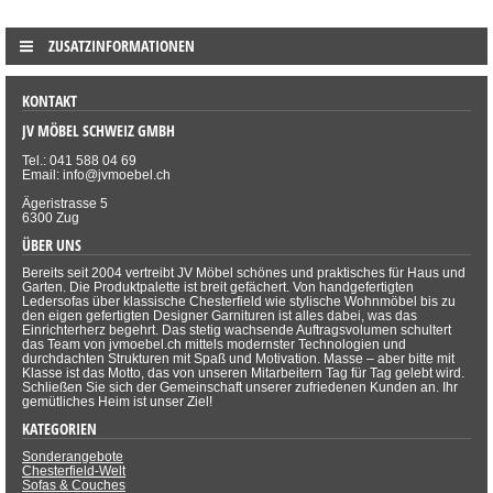
ZUSATZINFORMATIONEN
KONTAKT
JV MÖBEL SCHWEIZ GMBH
Tel.: 041 588 04 69
Email: info@jvmoebel.ch
Ägeristrasse 5
6300 Zug
ÜBER UNS
Bereits seit 2004 vertreibt JV Möbel schönes und praktisches für Haus und
Garten. Die Produktpalette ist breit gefächert. Von handgefertigten
Ledersofas über klassische Chesterfield wie stylische Wohnmöbel bis zu
den eigen gefertigten Designer Garnituren ist alles dabei, was das
Einrichterherz begehrt. Das stetig wachsende Auftragsvolumen schultert
das Team von jvmoebel.ch mittels modernster Technologien und
durchdachten Strukturen mit Spaß und Motivation. Masse – aber bitte mit
Klasse ist das Motto, das von unseren Mitarbeitern Tag für Tag gelebt wird.
Schließen Sie sich der Gemeinschaft unserer zufriedenen Kunden an. Ihr
gemütliches Heim ist unser Ziel!
KATEGORIEN
Sonderangebote
Chesterfield-Welt
Sofas & Couches