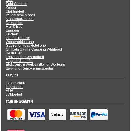
Schlafzimmer
Kinder
Stahlmöbel
Italienische Möbel
Massivholzmöbel
Dekoration
Flur & Bad
Lampen
Küchen
Garten Terasse
Wandverkleidung
Gastronomie & Hotellerie
Grillkota Sauna Camping Whirlpool
Bestseller
Freizeit und Gesundheit
Teppich & Läufer
Elektronik & Werbemittel für Werbung
Bau- und Renovierungsbedarf
SERVICE
Datenschutz
Impressum
AGB
JVMoebel
ZAHLUNGSARTEN