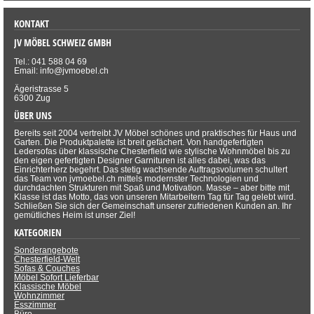
KONTAKT
JV MÖBEL SCHWEIZ GMBH
Tel.: 041 588 04 69
Email: info@jvmoebel.ch
Ägeristrasse 5
6300 Zug
ÜBER UNS
Bereits seit 2004 vertreibt JV Möbel schönes und praktisches für Haus und
Garten. Die Produktpalette ist breit gefächert. Von handgefertigten
Ledersofas über klassische Chesterfield wie stylische Wohnmöbel bis zu
den eigen gefertigten Designer Garnituren ist alles dabei, was das
Einrichterherz begehrt. Das stetig wachsende Auftragsvolumen schultert
das Team von jvmoebel.ch mittels modernster Technologien und
durchdachten Strukturen mit Spaß und Motivation. Masse – aber bitte mit
Klasse ist das Motto, das von unseren Mitarbeitern Tag für Tag gelebt wird.
Schließen Sie sich der Gemeinschaft unserer zufriedenen Kunden an. Ihr
gemütliches Heim ist unser Ziel!
KATEGORIEN
Sonderangebote
Chesterfield-Welt
Sofas & Couches
Möbel Sofort Lieferbar
Klassische Möbel
Wohnzimmer
Esszimmer
Büro