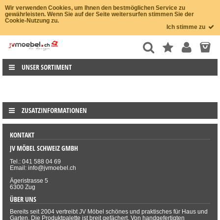
Wir verwenden Cookies, um Ihnen den bestmöglichen Service zu
gewährleisten. Wenn Sie auf der Seite weitersurfen stimmen Sie der
Cookie-Nutzung zu.
Ich stimme zu
UNSER SORTIMENT
ZUSATZINFORMATIONEN
KONTAKT
JV MÖBEL SCHWEIZ GMBH
Tel.: 041 588 04 69
Email: info@jvmoebel.ch
Ägeristrasse 5
6300 Zug
ÜBER UNS
Bereits seit 2004 vertreibt JV Möbel schönes und praktisches für Haus und
Garten. Die Produktpalette ist breit gefächert. Von handgefertigten