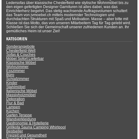
Ledersofas über klassische Chesterfield wie stylische Wohnmöbel bis zu
den eigen gefertigten Designer Garnituren ist alles dabei, was das
Einrichterherz begehrt. Das stetig wachsende Auftragsvolumen schultert
das Team von jvmoebel.ch mittels modernster Technologien und
durchdachten Strukturen mit Spaß und Motivation. Masse – aber bitte mit
Klasse ist das Motto, das von unseren Mitarbeitern Tag für Tag gelebt wird.
Schließen Sie sich der Gemeinschaft unserer zufriedenen Kunden an. Ihr
gemütliches Heim ist unser Ziel!
KATEGORIEN
Sonderangebote
Chesterfield-Welt
Sofas & Couches
Möbel Sofort Lieferbar
Klassische Möbel
Wohnzimmer
Esszimmer
Büro
Schlafzimmer
Kinder
Stahlmöbel
Italienische Möbel
Massivholzmöbel
Dekoration
Flur & Bad
Lampen
Küchen
Garten Terasse
Wandverkleidung
Gastronomie & Hotellerie
Grillkota Sauna Camping Whirlpool
Bestseller
Freizeit und Gesundheit