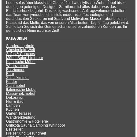
Ledersofas über klassische Chesterfield wie stylische Wohnmöbel bis zu
den eigen gefertigten Designer Garnituren ist alles dabei, was das
Einrichterherz begehrt. Das stetig wachsende Auftragsvolumen schultert
das Team von jvmoebel.ch mittels modernster Technologien und
durchdachten Strukturen mit Spaß und Motivation. Masse – aber bitte mit
Klasse ist das Motto, das von unseren Mitarbeitern Tag für Tag gelebt wird.
Schließen Sie sich der Gemeinschaft unserer zufriedenen Kunden an. Ihr
gemütliches Heim ist unser Ziel!
KATEGORIEN
Sonderangebote
Chesterfield-Welt
Sofas & Couches
Möbel Sofort Lieferbar
Klassische Möbel
Wohnzimmer
Esszimmer
Büro
Schlafzimmer
Kinder
Stahlmöbel
Italienische Möbel
Massivholzmöbel
Dekoration
Flur & Bad
Lampen
Küchen
Garten Terasse
Wandverkleidung
Gastronomie & Hotellerie
Grillkota Sauna Camping Whirlpool
Bestseller
Freizeit und Gesundheit