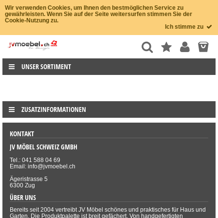
Wir verwenden Cookies, um Ihnen den bestmöglichen Service zu
gewährleisten. Wenn Sie auf der Seite weitersurfen stimmen Sie der
Cookie-Nutzung zu.
Ich stimme zu
UNSER SORTIMENT
ZUSATZINFORMATIONEN
KONTAKT
JV MÖBEL SCHWEIZ GMBH
Tel.: 041 588 04 69
Email: info@jvmoebel.ch
Ägeristrasse 5
6300 Zug
ÜBER UNS
Bereits seit 2004 vertreibt JV Möbel schönes und praktisches für Haus und
Garten. Die Produktpalette ist breit gefächert. Von handgefertigten