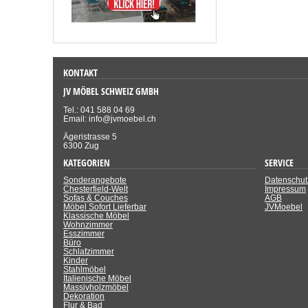
KONTAKT
JV MÖBEL SCHWEIZ GMBH
Tel.: 041 588 04 69
Email: info@jvmoebel.ch
Ägeristrasse 5
6300 Zug
KATEGORIEN
SERVICE
Sonderangebote
Datenschut
Chesterfield-Welt
Impressum
Sofas & Couches
AGB
Möbel Sofort Lieferbar
JVMoebel
Klassische Möbel
Wohnzimmer
Esszimmer
Büro
Schlafzimmer
Kinder
Stahlmöbel
Italienische Möbel
Massivholzmöbel
Dekoration
Flur & Bad