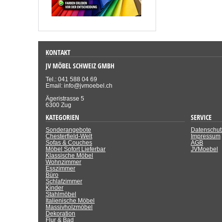
KONTAKT
JV MÖBEL SCHWEIZ GMBH
Tel.: 041 588 04 69
Email: info@jvmoebel.ch
Ägeristrasse 5
6300 Zug
KATEGORIEN
SERVICE
Sonderangebote
Datenschut
Chesterfield-Welt
Impressum
Sofas & Couches
AGB
Möbel Sofort Lieferbar
JVMoebel
Klassische Möbel
Wohnzimmer
Esszimmer
Büro
Schlafzimmer
Kinder
Stahlmöbel
Italienische Möbel
Massivholzmöbel
Dekoration
Flur & Bad