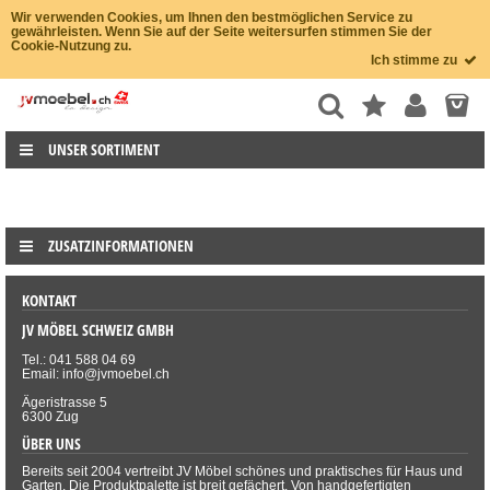
Wir verwenden Cookies, um Ihnen den bestmöglichen Service zu
gewährleisten. Wenn Sie auf der Seite weitersurfen stimmen Sie der
Cookie-Nutzung zu.
Ich stimme zu
UNSER SORTIMENT
ZUSATZINFORMATIONEN
KONTAKT
JV MÖBEL SCHWEIZ GMBH
Tel.: 041 588 04 69
Email: info@jvmoebel.ch
Ägeristrasse 5
6300 Zug
ÜBER UNS
Bereits seit 2004 vertreibt JV Möbel schönes und praktisches für Haus und
Garten. Die Produktpalette ist breit gefächert. Von handgefertigten