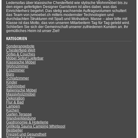
Ledersofas über klassische Chesterfield wie stylische Wohnmöbel bis zu
den eigen gefertigten Designer Garnituren ist alles dabei, was das
Einrichterherz begehrt. Das stetig wachsende Auftragsvolumen schultert
das Team von jvmoebel.ch mittels modernster Technologien und
durchdachten Strukturen mit Spaß und Motivation. Masse – aber bitte mit
Klasse ist das Motto, das von unseren Mitarbeitern Tag für Tag gelebt wird.
Schließen Sie sich der Gemeinschaft unserer zufriedenen Kunden an. Ihr
gemütliches Heim ist unser Ziel!
KATEGORIEN
Sonderangebote
Chesterfield-Welt
Sofas & Couches
Möbel Sofort Lieferbar
Klassische Möbel
Wohnzimmer
Esszimmer
Büro
Schlafzimmer
Kinder
Stahlmöbel
Italienische Möbel
Massivholzmöbel
Dekoration
Flur & Bad
Lampen
Küchen
Garten Terasse
Wandverkleidung
Gastronomie & Hotellerie
Grillkota Sauna Camping Whirlpool
Bestseller
Freizeit und Gesundheit