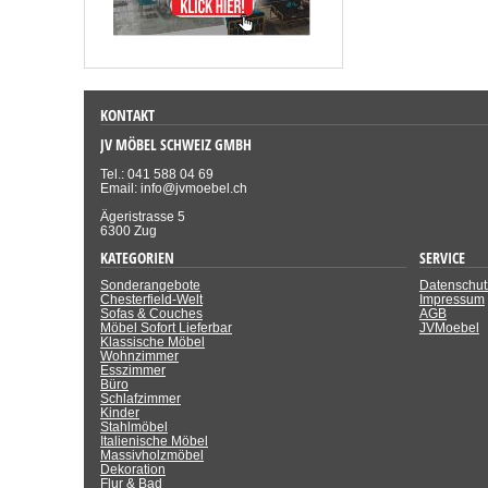
KONTAKT
JV MÖBEL SCHWEIZ GMBH
Tel.: 041 588 04 69
Email: info@jvmoebel.ch
Ägeristrasse 5
6300 Zug
KATEGORIEN
SERVICE
Sonderangebote
Datenschut
Chesterfield-Welt
Impressum
Sofas & Couches
AGB
Möbel Sofort Lieferbar
JVMoebel
Klassische Möbel
Wohnzimmer
Esszimmer
Büro
Schlafzimmer
Kinder
Stahlmöbel
Italienische Möbel
Massivholzmöbel
Dekoration
Flur & Bad