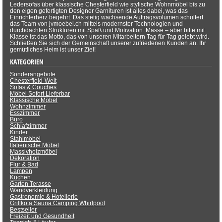
Ledersofas über klassische Chesterfield wie stylische Wohnmöbel bis zu
den eigen gefertigten Designer Garnituren ist alles dabei, was das
Einrichterherz begehrt. Das stetig wachsende Auftragsvolumen schultert
das Team von jvmoebel.ch mittels modernster Technologien und
durchdachten Strukturen mit Spaß und Motivation. Masse – aber bitte mit
Klasse ist das Motto, das von unseren Mitarbeitern Tag für Tag gelebt wird.
Schließen Sie sich der Gemeinschaft unserer zufriedenen Kunden an. Ihr
gemütliches Heim ist unser Ziel!
KATEGORIEN
Sonderangebote
Chesterfield-Welt
Sofas & Couches
Möbel Sofort Lieferbar
Klassische Möbel
Wohnzimmer
Esszimmer
Büro
Schlafzimmer
Kinder
Stahlmöbel
Italienische Möbel
Massivholzmöbel
Dekoration
Flur & Bad
Lampen
Küchen
Garten Terasse
Wandverkleidung
Gastronomie & Hotellerie
Grillkota Sauna Camping Whirlpool
Bestseller
Freizeit und Gesundheit