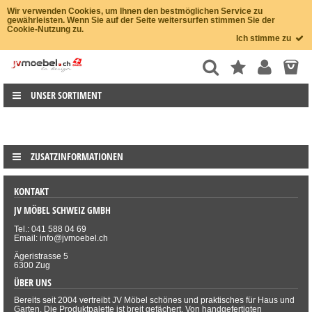
Wir verwenden Cookies, um Ihnen den bestmöglichen Service zu
gewährleisten. Wenn Sie auf der Seite weitersurfen stimmen Sie der
Cookie-Nutzung zu.
Ich stimme zu
UNSER SORTIMENT
ZUSATZINFORMATIONEN
KONTAKT
JV MÖBEL SCHWEIZ GMBH
Tel.: 041 588 04 69
Email: info@jvmoebel.ch
Ägeristrasse 5
6300 Zug
ÜBER UNS
Bereits seit 2004 vertreibt JV Möbel schönes und praktisches für Haus und
Garten. Die Produktpalette ist breit gefächert. Von handgefertigten