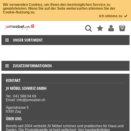
Wir verwenden Cookies, um Ihnen den bestmöglichen Service zu
gewährleisten. Wenn Sie auf der Seite weitersurfen stimmen Sie der
Cookie-Nutzung zu.
Ich stimme zu
UNSER SORTIMENT
ZUSATZINFORMATIONEN
KONTAKT
JV MÖBEL SCHWEIZ GMBH
Tel.: 041 588 04 69
Email: info@jvmoebel.ch
Ägeristrasse 5
6300 Zug
ÜBER UNS
Bereits seit 2004 vertreibt JV Möbel schönes und praktisches für Haus und
Garten. Die Produktpalette ist breit gefächert. Von handgefertigten