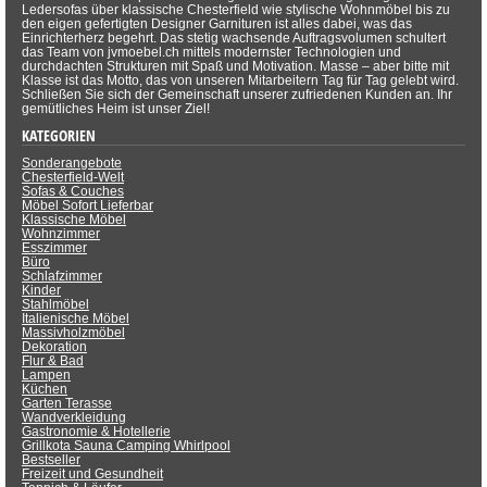
Ledersofas über klassische Chesterfield wie stylische Wohnmöbel bis zu
den eigen gefertigten Designer Garnituren ist alles dabei, was das
Einrichterherz begehrt. Das stetig wachsende Auftragsvolumen schultert
das Team von jvmoebel.ch mittels modernster Technologien und
durchdachten Strukturen mit Spaß und Motivation. Masse – aber bitte mit
Klasse ist das Motto, das von unseren Mitarbeitern Tag für Tag gelebt wird.
Schließen Sie sich der Gemeinschaft unserer zufriedenen Kunden an. Ihr
gemütliches Heim ist unser Ziel!
KATEGORIEN
Sonderangebote
Chesterfield-Welt
Sofas & Couches
Möbel Sofort Lieferbar
Klassische Möbel
Wohnzimmer
Esszimmer
Büro
Schlafzimmer
Kinder
Stahlmöbel
Italienische Möbel
Massivholzmöbel
Dekoration
Flur & Bad
Lampen
Küchen
Garten Terasse
Wandverkleidung
Gastronomie & Hotellerie
Grillkota Sauna Camping Whirlpool
Bestseller
Freizeit und Gesundheit