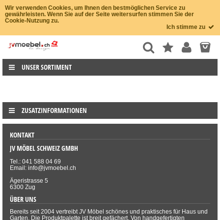
Wir verwenden Cookies, um Ihnen den bestmöglichen Service zu
gewährleisten. Wenn Sie auf der Seite weitersurfen stimmen Sie der
Cookie-Nutzung zu.
Ich stimme zu
UNSER SORTIMENT
ZUSATZINFORMATIONEN
KONTAKT
JV MÖBEL SCHWEIZ GMBH
Tel.: 041 588 04 69
Email: info@jvmoebel.ch
Ägeristrasse 5
6300 Zug
ÜBER UNS
Bereits seit 2004 vertreibt JV Möbel schönes und praktisches für Haus und
Garten. Die Produktpalette ist breit gefächert. Von handgefertigten