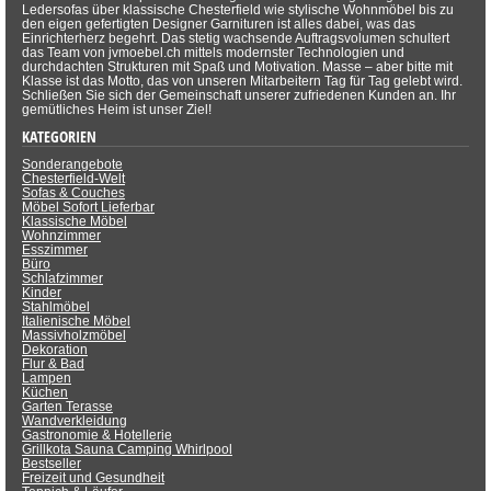
Ledersofas über klassische Chesterfield wie stylische Wohnmöbel bis zu
den eigen gefertigten Designer Garnituren ist alles dabei, was das
Einrichterherz begehrt. Das stetig wachsende Auftragsvolumen schultert
das Team von jvmoebel.ch mittels modernster Technologien und
durchdachten Strukturen mit Spaß und Motivation. Masse – aber bitte mit
Klasse ist das Motto, das von unseren Mitarbeitern Tag für Tag gelebt wird.
Schließen Sie sich der Gemeinschaft unserer zufriedenen Kunden an. Ihr
gemütliches Heim ist unser Ziel!
KATEGORIEN
Sonderangebote
Chesterfield-Welt
Sofas & Couches
Möbel Sofort Lieferbar
Klassische Möbel
Wohnzimmer
Esszimmer
Büro
Schlafzimmer
Kinder
Stahlmöbel
Italienische Möbel
Massivholzmöbel
Dekoration
Flur & Bad
Lampen
Küchen
Garten Terasse
Wandverkleidung
Gastronomie & Hotellerie
Grillkota Sauna Camping Whirlpool
Bestseller
Freizeit und Gesundheit