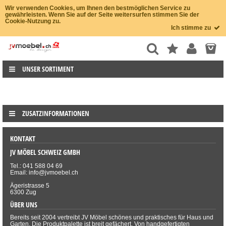
Wir verwenden Cookies, um Ihnen den bestmöglichen Service zu
gewährleisten. Wenn Sie auf der Seite weitersurfen stimmen Sie der
Cookie-Nutzung zu.
Ich stimme zu
UNSER SORTIMENT
ZUSATZINFORMATIONEN
KONTAKT
JV MÖBEL SCHWEIZ GMBH
Tel.: 041 588 04 69
Email: info@jvmoebel.ch
Ägeristrasse 5
6300 Zug
ÜBER UNS
Bereits seit 2004 vertreibt JV Möbel schönes und praktisches für Haus und
Garten. Die Produktpalette ist breit gefächert. Von handgefertigten