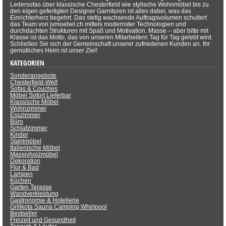
Ledersofas über klassische Chesterfield wie stylische Wohnmöbel bis zu
den eigen gefertigten Designer Garnituren ist alles dabei, was das
Einrichterherz begehrt. Das stetig wachsende Auftragsvolumen schultert
das Team von jvmoebel.ch mittels modernster Technologien und
durchdachten Strukturen mit Spaß und Motivation. Masse – aber bitte mit
Klasse ist das Motto, das von unseren Mitarbeitern Tag für Tag gelebt wird.
Schließen Sie sich der Gemeinschaft unserer zufriedenen Kunden an. Ihr
gemütliches Heim ist unser Ziel!
KATEGORIEN
Sonderangebote
Chesterfield-Welt
Sofas & Couches
Möbel Sofort Lieferbar
Klassische Möbel
Wohnzimmer
Esszimmer
Büro
Schlafzimmer
Kinder
Stahlmöbel
Italienische Möbel
Massivholzmöbel
Dekoration
Flur & Bad
Lampen
Küchen
Garten Terasse
Wandverkleidung
Gastronomie & Hotellerie
Grillkota Sauna Camping Whirlpool
Bestseller
Freizeit und Gesundheit