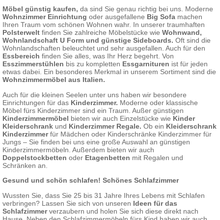
Möbel günstig kaufen,
da sind Sie genau richtig bei uns. Moderne
Wohnzimmer Einrichtung
oder ausgefallene
Big Sofa
machen
Ihren Traum vom schönen Wohnen wahr. In unserer traumhaften
Polsterwelt
finden Sie zahlreiche Möbelstücke wie
Wohnwand
,
Wohnlandschaft U Form und günstige Sideboards.
Oft sind die
Wohnlandschaften beleuchtet und sehr ausgefallen. Auch für den
Essbereich
finden Sie alles, was Ihr Herz begehrt. Von
Esszimmerstühlen
bis zu kompletten
Essgarnituren
ist für jeden
etwas dabei. Ein besonderes Merkmal in unserem Sortiment sind die
Wohnzimmermöbel aus Italien.
Auch für die kleinen Seelen unter uns haben wir besondere
Einrichtungen für das
Kinderzimmer.
Moderne oder klassische
Möbel fürs Kinderzimmer sind ein Traum. Außer günstigen
Kinderzimmermöbel
bieten wir auch Einzelstücke wie
Kinder
Kleiderschrank
und
Kinderzimmer Regale.
Ob ein
Kleiderschrank
Kinderzimmer
für Mädchen oder Kinderschränke Kinderzimmer für
Jungs – Sie finden bei uns eine große Auswahl an günstigen
Kinderzimmermöbeln. Außerdem bieten wir auch
Doppelstockbetten
oder
Etagenbetten
mit Regalen und
Schränken an.
Gesund und schön schlafen! Schönes Schlafzimmer
Wussten Sie, dass Sie 25 bis 31 Jahre Ihres Lebens mit Schlafen
verbringen? Lassen Sie sich von unseren
Ideen für das
Schlafzimmer
verzaubern und holen Sie sich diese direkt nach
Hause. Neben den Schlafzimmermöbeln fürs Kind haben wir auch