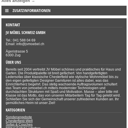
Alles anzeigen →
ZUSATZINFORMATIONEN
KONTAKT
JV MÖBEL SCHWEIZ GMBH
Tel.: 041 588 04 69
Email: info@jvmoebel.ch
Ägeristrasse 5
6300 Zug
ÜBER UNS
Bereits seit 2004 vertreibt JV Möbel schönes und praktisches für Haus und
Garten. Die Produktpalette ist breit gefächert. Von handgefertigten
Ledersofas über klassische Chesterfield wie stylische Wohnmöbel bis zu
den eigen gefertigten Designer Garnituren ist alles dabei, was das
Einrichterherz begehrt. Das stetig wachsende Auftragsvolumen schultert
das Team von jvmoebel.ch mittels modernster Technologien und
durchdachten Strukturen mit Spaß und Motivation. Masse – aber bitte mit
Klasse ist das Motto, das von unseren Mitarbeitern Tag für Tag gelebt wird.
Schließen Sie sich der Gemeinschaft unserer zufriedenen Kunden an. Ihr
gemütliches Heim ist unser Ziel!
KATEGORIEN
Sonderangebote
Chesterfield-Welt
Sofas & Couches