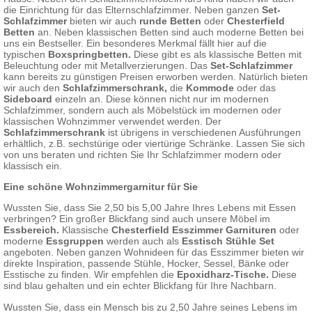
die Einrichtung für das Elternschlafzimmer. Neben ganzen
Set-
Schlafzimmer
bieten wir auch
runde Betten
oder
Chesterfield
Betten
an. Neben klassischen Betten sind auch moderne Betten bei
uns ein Bestseller. Ein besonderes Merkmal fällt hier auf die
typischen
Boxspringbetten.
Diese gibt es als klassische Betten mit
Beleuchtung oder mit Metallverzierungen. Das
Set-Schlafzimmer
kann bereits zu günstigen Preisen erworben werden. Natürlich bieten
wir auch den
Schlafzimmerschrank,
die
Kommode
oder das
Sideboard
einzeln an. Diese können nicht nur im modernen
Schlafzimmer, sondern auch als Möbelstück im modernen oder
klassischen Wohnzimmer verwendet werden. Der
Schlafzimmerschrank
ist übrigens in verschiedenen Ausführungen
erhältlich, z.B. sechstürige oder viertürige Schränke. Lassen Sie sich
von uns beraten und richten Sie Ihr Schlafzimmer modern oder
klassisch ein.
Eine schöne Wohnzimmergarnitur für Sie
Wussten Sie, dass Sie 2,50 bis 5,00 Jahre Ihres Lebens mit Essen
verbringen? Ein großer Blickfang sind auch unsere Möbel im
Essbereich.
Klassische
Chesterfield Esszimmer Garnituren
oder
moderne
Essgruppen
werden auch als
Esstisch Stühle Set
angeboten. Neben ganzen Wohnideen für das Esszimmer bieten wir
direkte Inspiration, passende Stühle, Hocker, Sessel, Bänke oder
Esstische zu finden. Wir empfehlen die
Epoxidharz-Tische.
Diese
sind blau gehalten und ein echter Blickfang für Ihre Nachbarn.
Wussten Sie, dass ein Mensch bis zu 2,50 Jahre seines Lebens im