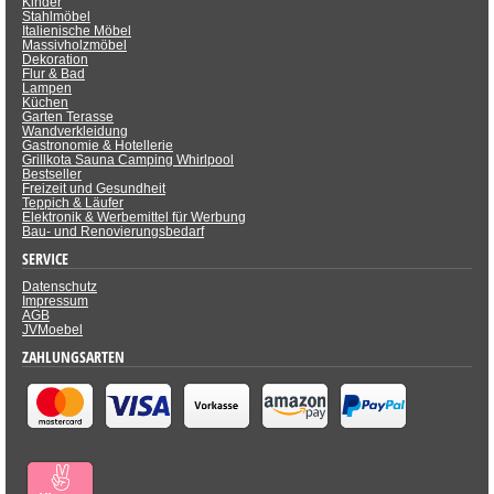
Kinder
Stahlmöbel
Italienische Möbel
Massivholzmöbel
Dekoration
Flur & Bad
Lampen
Küchen
Garten Terasse
Wandverkleidung
Gastronomie & Hotellerie
Grillkota Sauna Camping Whirlpool
Bestseller
Freizeit und Gesundheit
Teppich & Läufer
Elektronik & Werbemittel für Werbung
Bau- und Renovierungsbedarf
SERVICE
Datenschutz
Impressum
AGB
JVMoebel
ZAHLUNGSARTEN