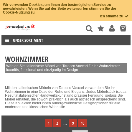
Wir verwenden Cookies, um Ihnen den bestmöglichen Service zu
gewährleisten. Wenn Sie auf der Seite weitersurfen stimmen Sie der
Cookie-Nutzung zu.
Ich stimme zu
UNSER SORTIMENT
WOHNZIMMER
Wählen Sie italienische Möbel von Tarocco Vaccari für Ihr Wohnzimmer –
luxuriös, funktional und einzigartig im Design.
Mit den italienischen Möbeln von Tarocco Vaccari verwandeln Sie Ihr
Wohnzimmer in eine Oase der Ruhe und Eleganz. Jedes Möbelstück ist das
Resultat italienischer Handwerkskunst und präziser Fertigung, sodass Sie
Möbel erhalten, die sowohl praktisch als auch ästhetisch ansprechend sind.
Diese Kollektion bietet Ihnen außergewöhnliche Designoptionen für alle
modernen und klassischen Wohnstile.
1
2
...
9
10