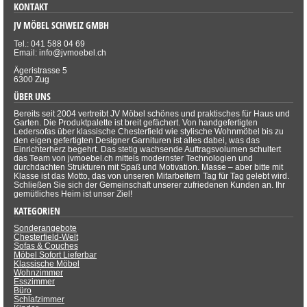
KONTAKT
JV MÖBEL SCHWEIZ GMBH
Tel.: 041 588 04 69
Email: info@jvmoebel.ch
Ägeristrasse 5
6300 Zug
ÜBER UNS
Bereits seit 2004 vertreibt JV Möbel schönes und praktisches für Haus und
Garten. Die Produktpalette ist breit gefächert. Von handgefertigten
Ledersofas über klassische Chesterfield wie stylische Wohnmöbel bis zu
den eigen gefertigten Designer Garnituren ist alles dabei, was das
Einrichterherz begehrt. Das stetig wachsende Auftragsvolumen schultert
das Team von jvmoebel.ch mittels modernster Technologien und
durchdachten Strukturen mit Spaß und Motivation. Masse – aber bitte mit
Klasse ist das Motto, das von unseren Mitarbeitern Tag für Tag gelebt wird.
Schließen Sie sich der Gemeinschaft unserer zufriedenen Kunden an. Ihr
gemütliches Heim ist unser Ziel!
KATEGORIEN
Sonderangebote
Chesterfield-Welt
Sofas & Couches
Möbel Sofort Lieferbar
Klassische Möbel
Wohnzimmer
Esszimmer
Büro
Schlafzimmer