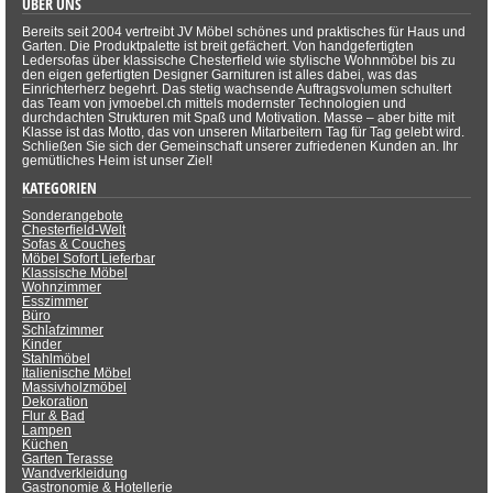
ÜBER UNS
Bereits seit 2004 vertreibt JV Möbel schönes und praktisches für Haus und
Garten. Die Produktpalette ist breit gefächert. Von handgefertigten
Ledersofas über klassische Chesterfield wie stylische Wohnmöbel bis zu
den eigen gefertigten Designer Garnituren ist alles dabei, was das
Einrichterherz begehrt. Das stetig wachsende Auftragsvolumen schultert
das Team von jvmoebel.ch mittels modernster Technologien und
durchdachten Strukturen mit Spaß und Motivation. Masse – aber bitte mit
Klasse ist das Motto, das von unseren Mitarbeitern Tag für Tag gelebt wird.
Schließen Sie sich der Gemeinschaft unserer zufriedenen Kunden an. Ihr
gemütliches Heim ist unser Ziel!
KATEGORIEN
Sonderangebote
Chesterfield-Welt
Sofas & Couches
Möbel Sofort Lieferbar
Klassische Möbel
Wohnzimmer
Esszimmer
Büro
Schlafzimmer
Kinder
Stahlmöbel
Italienische Möbel
Massivholzmöbel
Dekoration
Flur & Bad
Lampen
Küchen
Garten Terasse
Wandverkleidung
Gastronomie & Hotellerie