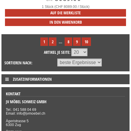
1 Stück (CHF 8089.00 / Stück)
AUF DIE MERKLISTE
IN DEN WARENKORB
1
2
...
8
9
10
ARTIKEL JE SEITE:
SORTIEREN NACH:
ZUSATZINFORMATIONEN
KONTAKT
JV MÖBEL SCHWEIZ GMBH
Tel.: 041 588 04 69
Email: info@jvmoebel.ch
Ägeristrasse 5
6300 Zug