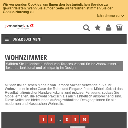
Wir verwenden Cookies, um Ihnen den bestmöglichen Service zu
gewährleisten. Wenn Sie auf der Seite weitersurfen stimmen Sie der
Cookie-Nutzung zu.
Ich stimme zu
UNSER SORTIMENT
WOHNZIMMER
Wählen Sie italienische Möbel von Tarocco Vaccari für Ihr Wohnzimmer –
luxuriös, funktional und einzigartig im Design.
Mit den italienischen Möbeln von Tarocco Vaccari verwandeln Sie Ihr
Wohnzimmer in eine Oase der Ruhe und Eleganz. Jedes Möbelstück ist das
Resultat italienischer Handwerkskunst und präziser Fertigung, sodass Sie
Möbel erhalten, die sowohl praktisch als auch ästhetisch ansprechend sind.
Diese Kollektion bietet Ihnen außergewöhnliche Designoptionen für alle
modernen und klassischen Wohnstile.
1
2
...
8
9
10