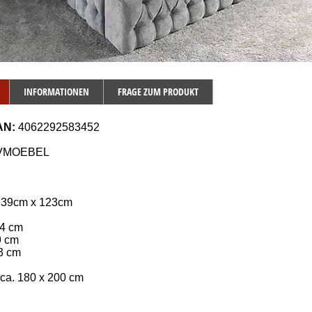
INFORMATIONEN
FRAGE ZUM PRODUKT
AN:
4062292583452
VMOEBEL
239cm x 123cm
34 cm
9 cm
23 cm
ca. 180 x 200 cm