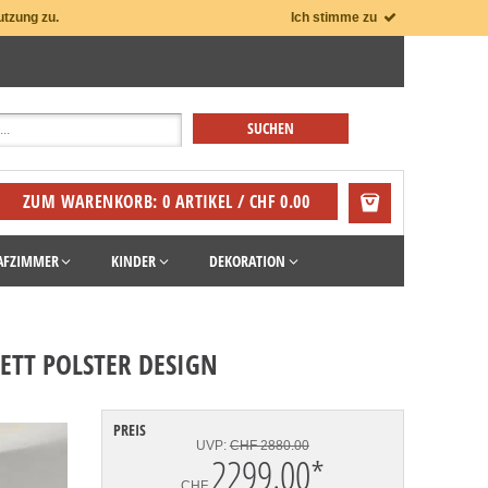
utzung zu.
Ich stimme zu
ZUM WARENKORB: 0 ARTIKEL / CHF 0.00
AFZIMMER
KINDER
DEKORATION
ETT POLSTER DESIGN
PREIS
UVP:
CHF 2880.00
2299.00
*
CHF