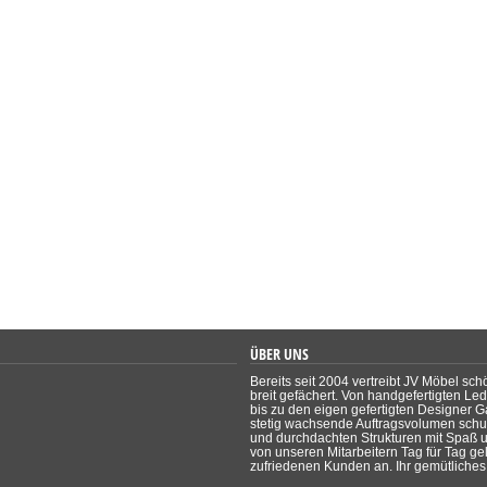
ÜBER UNS
Bereits seit 2004 vertreibt JV Möbel sch
breit gefächert. Von handgefertigten Le
bis zu den eigen gefertigten Designer Ga
stetig wachsende Auftragsvolumen schul
und durchdachten Strukturen mit Spaß un
von unseren Mitarbeitern Tag für Tag ge
zufriedenen Kunden an. Ihr gemütliches 