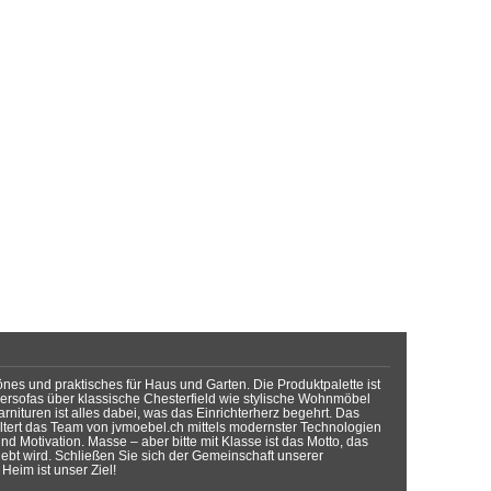
önes und praktisches für Haus und Garten. Die Produktpalette ist
dersofas über klassische Chesterfield wie stylische Wohnmöbel
rnituren ist alles dabei, was das Einrichterherz begehrt. Das
tert das Team von jvmoebel.ch mittels modernster Technologien
d Motivation. Masse – aber bitte mit Klasse ist das Motto, das
lebt wird. Schließen Sie sich der Gemeinschaft unserer
Heim ist unser Ziel!