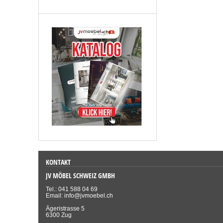
KONTAKT
JV MÖBEL SCHWEIZ GMBH
Tel.: 041 588 04 69
Email: info@jvmoebel.ch
Ägeristrasse 5
6300 Zug